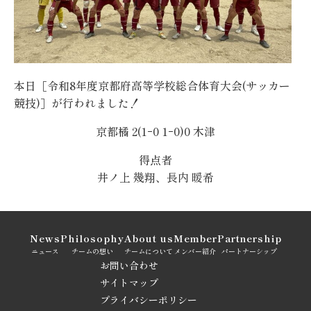
本日［令和8年度京都府高等学校総合体育大会(サッカー
競技)］が行われました！
京都橘 2(1ｰ0 1ｰ0)0 木津
得点者
井ノ上 幾翔、長内 暖希
News
Philosophy
About us
Member
Partnership
ニュース
チームの想い
チームについて
メンバー紹介
パートナーシップ
お問い合わせ
サイトマップ
プライバシーポリシー