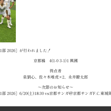
1部 2026］が行われました！
京都橘 4(1-0 3-1)1 興國
得点者
泉劉心、佐々木唯虎×2、永井瞭太郎
〜次節のお知らせ〜
 2026］6/20(土)18:30 vs京都サンガ@京都サンガF.C.東城