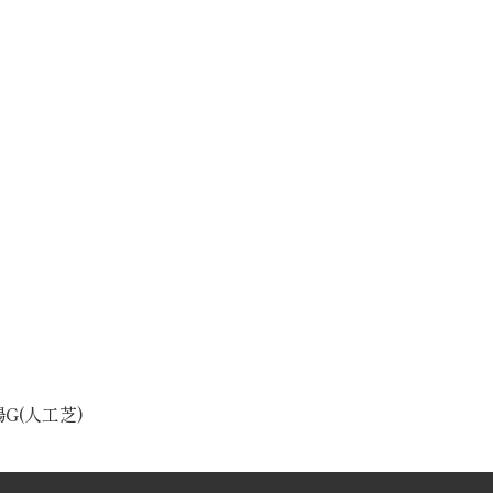
陽G(人工芝)