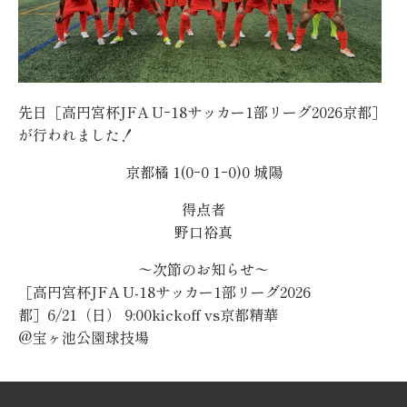
先日［高円宮杯JFA Uｰ18サッカー1部リーグ2026京都］
が行われました！
京都橘 1(0ｰ0 1ｰ0)0 城陽
得点者
野口裕真
〜次節のお知らせ〜
［高円宮杯JFA U-18サッカー1部リーグ2026
都］6/21（日） 9:00kickoff vs京都精華
@宝ヶ池公園球技場