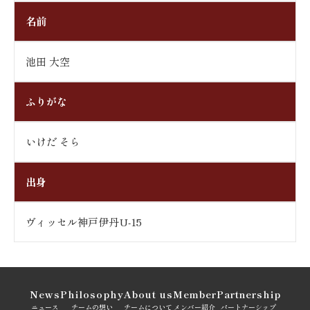
名前
池田 大空
ふりがな
いけだ そら
出身
ヴィッセル神戸伊丹U-15
News
Philosophy
About us
Member
Partnership
ニュース
チームの想い
チームについて
メンバー紹介
パートナーシップ