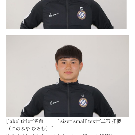
[label title=’名前 ’ size=’small’ text=’二宮 拓夢
（にのみや ひろむ）’]