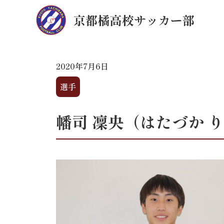
2020年7月6日
選手
幡司 凜央（はたづか 