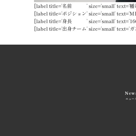
[label title=’名前 ’ size=’small’ te
[label title=’ポジション’ size=’small’ text=’M
[label title=’身長 ’ size=’small’ text=’16
[label title=’出身チーム’ size=’small’ text
New
ニュー