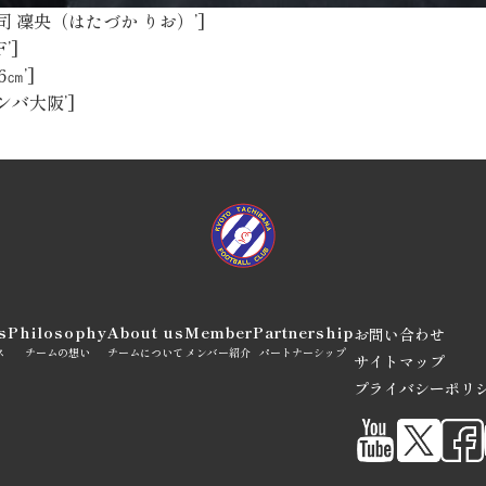
xt=’幡司 凜央（はたづか りお）’]
F’]
6㎝’]
=’ガンバ大阪’]
s
Philosophy
About us
Member
Partnership
お問い合わせ
ス
チームの想い
チームについて
メンバー紹介
パートナーシップ
サイトマップ
プライバシーポリ