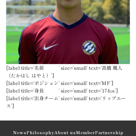
[label title=’名前 ’ size=’small’ text=’高橋 颯人
（たかはし はやと）’]
[label title=’ポジション’ size=’small’ text=’MF’]
[label title=’身長 ’ size=’small’ text=’174㎝’]
[label title=’出身チーム’ size=’small’ text=’リップエー
ス’]
News
Philosophy
About us
Member
Partnership