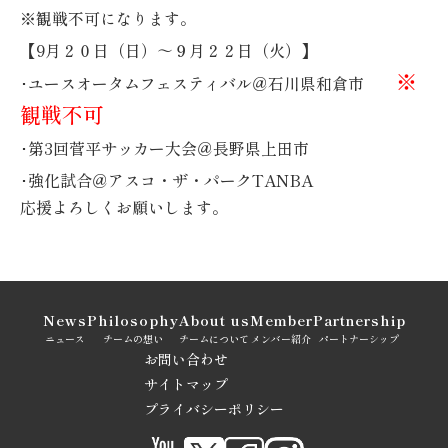
※観戦不可になります。
【9月２０日（日）～９月２２日（火）】
※
･ユースオータムフェスティバル＠石川県和倉市
観戦不可
･第3回菅平サッカー大会＠長野県上田市
･強化試合＠アスコ・ザ・パークTANBA
応援よろしくお願いします。
News
Philosophy
About us
Member
Partnership
ニュース
チームの想い
チームについて
メンバー紹介
パートナーシップ
お問い合わせ
サイトマップ
プライバシーポリシー