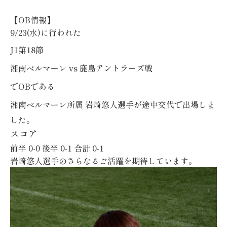
【
OB
情報】
9/23(水)
に行われた
J1
第18節
湘南ベルマーレ
vs 鹿島アントラーズ
戦
で
OB
である
湘南ベルマーレ所属
岩崎悠人選手
が途中交代で出場しま
した。
スコア
前半
0-0
後半
0-1
合計
0-1
岩崎悠人選手のさらなるご活躍を期待しています。