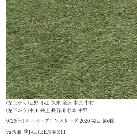
(左上から)西野 小山 久末 金沢 木原 中村
(左下から)中川 井上 長谷川 杉本 中野
9/26(土)スーパープリンスリーグ 2020 関西 第6節
vs興国 @J-GREEN堺 S11