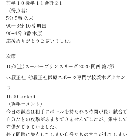
前半 1-0 後半 1-1 合計 2-1
〈得点者〉
5分 5番 久末
90＋3分 10番 興国
90+4分 9番 木原
応援ありがとうございました。
次節
10/3(土)スーパープリンスリーグ 2020 関西 第7節
vs履正社 @履正社医療スポーツ専門学校茨木グラウン
ド
16:00 kickoff
〈選手コメント〉
今日の試合は相手にボールを持たれる時間が長い試合で
自分たちの攻撃があまりできませんでしたが、集中して
守備ができていました。
終了間際に失点してしまい自分たちの甘さが出てしまい