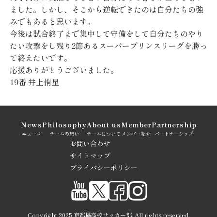
ました。しかし、そこから逆転できたのは自分たちの強
みでもあると思います。
今後は試合終了まで集中して守備をして自分たちのやり
たい攻撃をし残り2節あるスーパープリンスリーグを勝っ
て終えたいです。
応援ありがとうございました。
19番 井上侑星
News
Philosophy
About us
Member
Partnership
ニュース
チームの想い
チームについて
メンバー紹介
パートナーシップ
お問い合わせ
サイトマップ
プライバシーポリシー
Copyright 2025 京都橘高校サッカー部. All rights reserved.