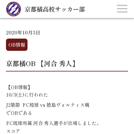
2020年10月3日
OB情報
京都橘OB 【河合 秀人】
【
OB
情報】
10/3(土)
に行われた
J2
第節
FC
琉球
vs 徳島ヴォルティス
戦
で
OB
である
FC
琉球所属
河合
秀人選手
が出場しました。
スコア