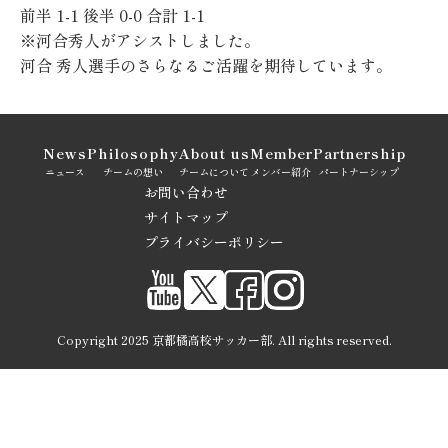
前半
1-1
後半
0-0
合計
1-1
※河合
秀人がアシストしました。
河合
秀人
選手のさらなるご活躍を期待しています。
News
Philosophy
About us
Member
Partnership
ニュース
チームの想い
チームについて
メンバー紹介
パートナーシップ
お問い合わせ
サイトマップ
プライバシーポリシー
Copyright 2025 京都橘高校サッカー部. All rights reserved.