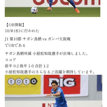
【
OB
情報】
10/8 (水)
に行われた
J1
第10
節
サガン鳥栖
vs ガンバ大阪
戦
で
OB
である
サガン鳥栖所属
小屋松知哉選手
が出場しました。
スコア
前半
0-2
後半
1-0
合計 1
-2
小屋松知哉選手のさらなるご活躍を期待しています。