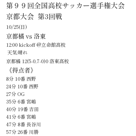
第９９回全国高校サッカー選手権大会
京都大会 第3回戦
10/25(日)
京都橘 vs 洛東
12:00 kickoff @立命館高校
天気:晴れ
京都橘 12(5-0,7-0)0 洛東高校
《得点者》
8分 10番
西野
24分 10番
西野
27分 OG
35分 6番
宮嶋
40分 19番
吉田
41分 6番
宮嶋
47分 8番
長谷川
57分 26番
川勝