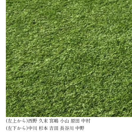
(左上から)
西野
久末
宮嶋
小山
原田
中村
(左下から)
中川
杉本
吉田
長谷川
中野