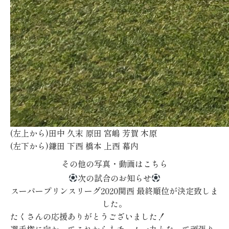
(左上から)田中 久末 原田 宮嶋 芳賀 木原
(左下から)鎌田 下西 橋本 上西 幕内
その他の写真・動画はこちら
次の試合のお知らせ
スーパープリンスリーグ2020関西 最終順位が決定致しま
した。
たくさんの応援ありがとうございました！
選手権に向かってこれからもチーム一丸となって頑張り