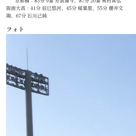
京都橘：83分 9番 芳賀海斗、87分 20番 奥村真弘
阪南大高：41分 辰巳悠河、45分 稲葉塁、55分 櫻井文
陽、67分 石川己純
フォト