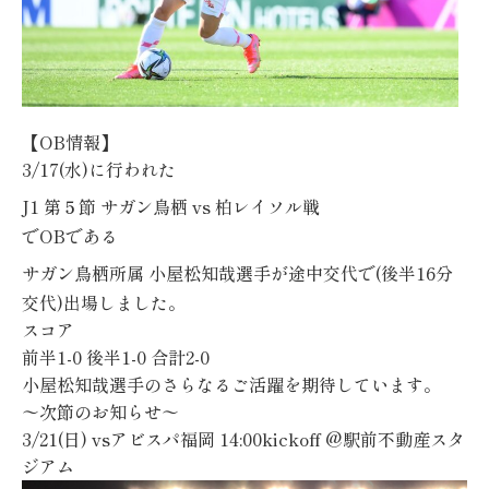
【
OB
情報】
3/17(水)
に行われた
J1
第５
節
サガン鳥栖
vs 柏レイソル
戦
で
OB
である
サガン鳥栖所属
小屋松知哉選手
が途中交代で(後半16分
交代)出場しました。
スコア
前半1-0
後半1-0
合計2-0
小屋松知哉選手のさらなるご活躍を期待しています。
〜次節のお知らせ〜
3/21(日) vsアビスパ福岡 14:00kickoff @駅前不動産スタ
ジアム