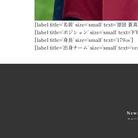
[label title=’名前’ size=’small’ text=’
[label title=’ポジション’ size=’small’ text=’F
[label title=’身長’ size=’small’ text=’179㎝’]
[label title=’出身チーム’ size=’small’ text=’
New
ニュー