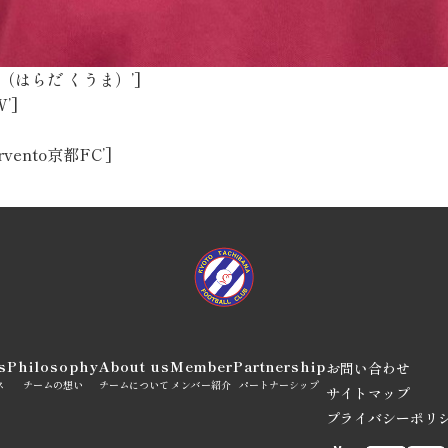
原田 蒼真（はらだ くうま）’]
W’]
vervento京都FC’]
s
Philosophy
About us
Member
Partnership
お問い合わせ
ス
チームの想い
チームについて
メンバー紹介
パートナーシップ
サイトマップ
プライバシーポリ