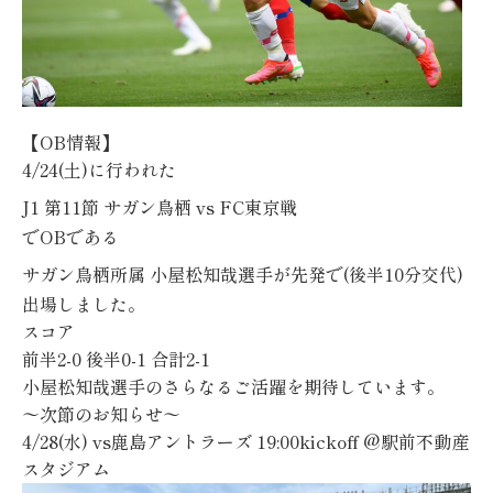
【
OB
情報】
4/24(土)
に行われた
J1 第11
節
サガン鳥栖
vs FC東京
戦
で
OB
である
サガン鳥栖所属
小屋松知哉選手
が先発で(後半10分交代)
出場しました。
スコア
前半2-0
後半0-1
合計2-1
小屋松知哉選手のさらなるご活躍を期待しています。
〜次節のお知らせ〜
4/28(水) vs鹿島アントラーズ 19:00kickoff @駅前不動産
スタジアム