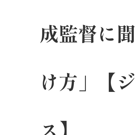
成監督に聞
け方」【ジ
ス】