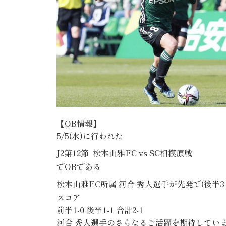
【
OB
情報】
5/5(水)
に行われた
J2
第12節
松本山雅FC
vs SC相模原
戦
で
OB
である
松本山雅FC所属
河合
秀人選手
が先発で(後半
スコア
前半1-0
後半1-1
合計2-1
河合
秀人
選手のさらなるご活躍を期待してい