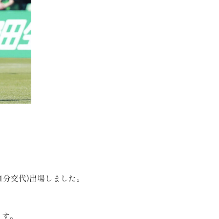
31分交代)出場しました。
ます。