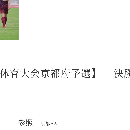
体育大会京都府予選】
決
す。 参照
京都FA