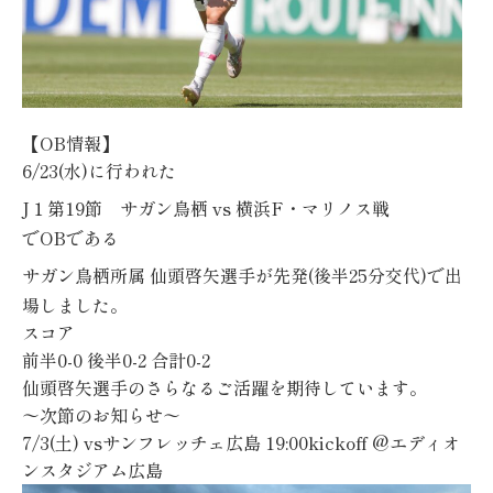
【
OB
情報】
6/23(水)
に行われた
J
１第19
節 サガン鳥栖
vs 横浜F・マリノス
戦
で
OB
である
サガン鳥栖所属 仙頭啓矢選手
が先発(後半25分交代)で出
場しました。
スコア
前半0-0
後半0-2
合計0-2
仙頭啓矢選手のさらなるご活躍を期待しています。
〜次節のお知らせ〜
7/3(土) vsサンフレッチェ広島 19:00kickoff @エディオ
ンスタジアム広島