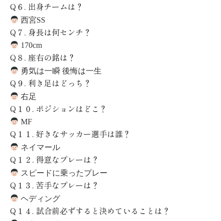
Q
６
.
出身チームは？
西宮SS
Q
７
.
身長は何センチ？
170cm
Q
８
.
座右の銘は？
勇気は一瞬 後悔は一生
Q
９
.
利き足はどっち？
右足
Q
１０
.
ポジションはどこ？
MF
Q
１１
.
好きなサッカー選手は誰？
ネイマール
Q
１２
.
得意なプレーは？
スピードに乗ったプレー
Q
１３
.
苦手なプレーは？
ヘディング
Q
１４
.
試合前必ずすると決めていることは？