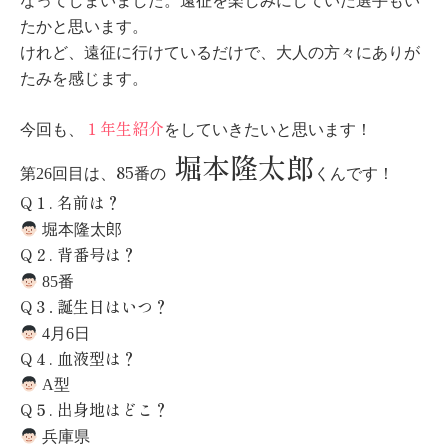
なってしまいました。遠征を楽しみにしていた選手もい
たかと思います。
けれど、遠征に行けているだけで、大人の方々にありが
たみを感じます。
１年生紹介
今回も、
をしていきたいと思います！
堀本隆太郎
85
第26回目は、
番の
くんです！
Q
１
.
名前は？
堀本隆太郎
Q
２
.
背番号は？
85番
Q
３
誕生日はいつ？
.
4月6日
Q
４
.
血液型は？
A型
Q
５
.
出身地はどこ？
兵庫県