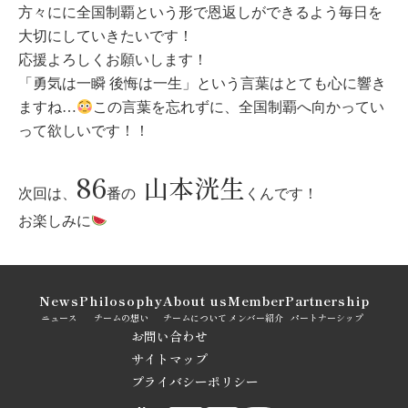
方々にに全国制覇という形で恩返しができるよう毎日を
大切にしていきたいです！
応援よろしくお願いします！
「勇気は一瞬 後悔は一生」という言葉はとても心に響き
ますね…
この言葉を忘れずに、全国制覇へ向かってい
って欲しいです！！
86
山本洸生
次回は、
番の
くんです！
お楽しみに
News
Philosophy
About us
Member
Partnership
ニュース
チームの想い
チームについて
メンバー紹介
パートナーシップ
お問い合わせ
サイトマップ
プライバシーポリシー