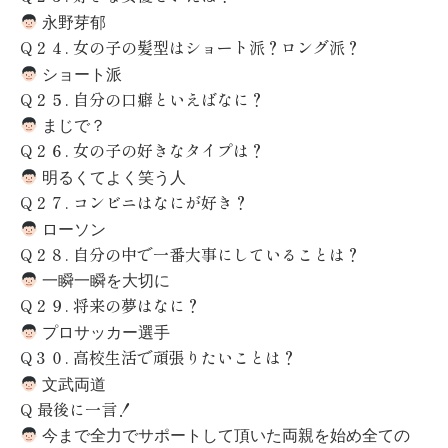
永野芽郁
Q
２４
.
女の子の髪型はショート派？ロング派？
ショート派
Q
２５
.
自分の口癖といえばなに？
まじで？
Q
２６
.
女の子の好きなタイプは？
明るくてよく笑う人
Q
２７
.
コンビニはなにが好き？
ローソン
Q
２８
.
自分の中で一番大事にしていることは？
一瞬一瞬を大切に
Q
２９
.
将来の夢はなに？
プロサッカー選手
Q
３０
.
高校生活で頑張りたいことは？
文武両道
Q
最後に一言！
今まで全力でサポートして頂いた両親を始め全ての