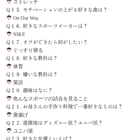
ストレッチ
Q
１５
.
モチベーションの上がる好きな曲は？
On Our Way
Q
１６
.
好きなスポーツメーカーは？
NIKE
Q
１７
.
オフができたら何がしたい？
ぐっすり寝る
Q
１８
.
好きな教科は？
体育
Q
１９
.
嫌いな教科は？
英語
Q
２０
.
趣味はなに？
色んなスポーツの試合を見ること
Q
２１
.
お母さんの手作り料理で一番好きなものは？
唐揚げ
Q
２２
.
遊園地はディズニー派？ユニバ派？
ユニバ派
Q
２３
.
好きな女優といえば？