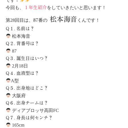
です！
１年生紹介
今回も、
をしていきたいと思います！
松本海音
87
第28回目は、
番の
くんです！
Q
１
.
名前は？
松本海音
Q
２
.
背番号は？
87
Q
３
.
誕生日はいつ？
2月18日
Q
４
.
血液型は？
A型
Q
５
.
出身地はどこ？
大阪府
Q
６
.
出身チームは？
ディアブロッサ高田FC
Q
７
.
身長は何センチ？
165cm