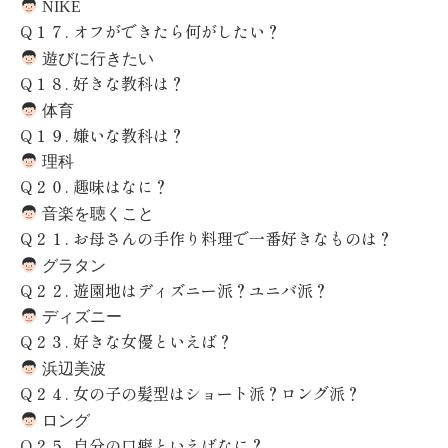
NIKE
Q
１７
.
オフができたら何がしたい？
遊びに行きたい
Q
１８
.
好きな教科は？
体育
Q
１９
.
嫌いな教科は？
理科
Q
２０
.
趣味はなに？
音楽を聴くこと
Q
２１
.
お母さんの手作り料理で一番好きなものは？
グラタン
Q
２２
.
遊園地はディズニー派？ユニバ派？
ディズニー
Q
２３
.
好きな女優といえば？
浜辺美波
Q
２４
.
女の子の髪型はショート派？ロング派？
ロング
Q
２５
.
自分の口癖といえばなに？