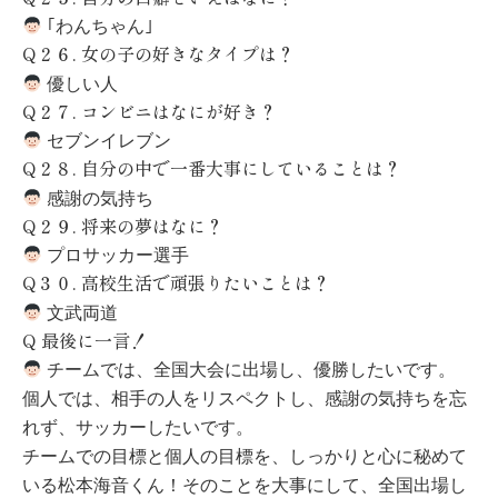
｢わんちゃん｣
Q
２６
.
女の子の好きなタイプは？
優しい人
Q
２７
.
コンビニはなにが好き？
セブンイレブン
Q
２８
.
自分の中で一番大事にしていることは？
感謝の気持ち
Q
２９
.
将来の夢はなに？
プロサッカー選手
Q
３０
.
高校生活で頑張りたいことは？
文武両道
Q
最後に一言！
チームでは、全国大会に出場し、優勝したいです。
個人では、相手の人をリスペクトし、感謝の気持ちを忘
れず、サッカーしたいです。
チームでの目標と個人の目標を、しっかりと心に秘めて
いる松本海音くん！そのことを大事にして、全国出場し