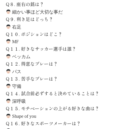
Q
８
.
座右の銘は？
細かい事ほど大切な事だ
Q
９
.
利き足はどっち？
右足
Q
１０
.
ポジションはどこ？
MF
Q
１１
.
好きなサッカー選手は誰？
ベッカム
Q
１２
.
得意なプレーは？
パス
Q
１３
.
苦手なプレーは？
守備
Q
１４
.
試合前必ずすると決めていることは？
深呼吸
Q
１５
.
モチベーションの上がる好きな曲は？
Shape of you
Q
１６
.
好きなスポーツメーカーは？