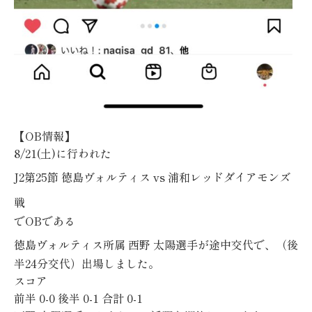
【
OB
情報】
8/21(土)
に行われた
J2
第25節
徳島ヴォルティス
vs 浦和レッドダイアモンズ
戦
で
OB
である
徳島ヴォルティス所属
西野 太陽
選手
が途中交代で、（後
半24分交代）出場しました。
スコア
前半
0-0
後半
0-1
合計
0-1