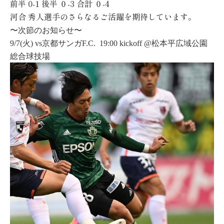
前半
0-1
後半
０-3
合計
０-4
河合
秀人
選手のさらなるご活躍を期待しています。
〜次節のお知らせ〜
9/7(火) vs京都サンガF.C. 19:00 kickoff @松本平広域公園
総合球技場