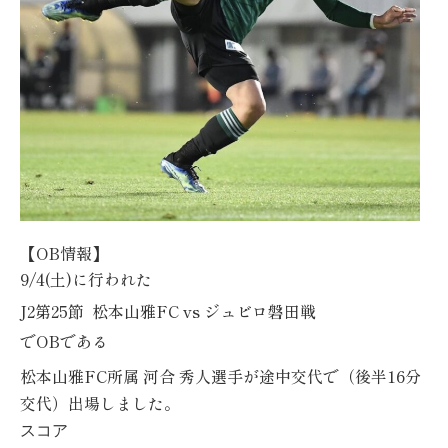
【
OB
情報】
9/4(土)
に行われた
J2
第25節
松本山雅FC
vs ジュビロ磐田
戦
で
OB
である
松本山雅FC所属
河合
秀人選手
が途中交代で（後半16分
交代）出場しました。
スコア