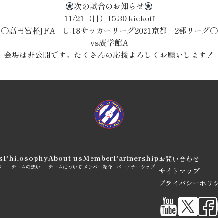
次の試合のお知らせ
11/21（日）15:30 kickoff
〇高円宮杯JFA U-18サッカーリーグ2021京都 2部リーグ〇
vs廣学館A
会場は非公開です。たくさんの応援よろしくお願いします！
s
Philosophy
About us
Member
Partnership
お問い合わせ
ス
チームの想い
チームについて
メンバー紹介
パートナーシップ
サイトマップ
プライバシーポリ