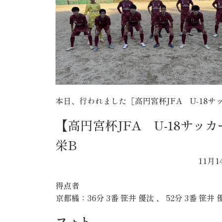
本日、行われました［高円宮杯JFA U-18
【高円宮杯JFA U-18サッカー
栄B
11月1
得点者
京都橘：36分 3番 笹井 優汰 、 52分 3番 笹井 
フォト