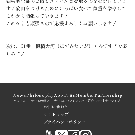
朝昼晩全部のご飯でタンパク質を取るのを心がけていま
す！筋肉をつけるためにいっぱい食べて体重を増やして
これから頑張っていきます！
これからも頑張るので応援よろしくお願いします！
次は、61番 穂積大河（ほずみたいが）くんです！お楽
しみに！
News
Philosophy
About us
Member
Partnership
ニュース
チームの想い
チームについて
メンバー紹介
パートナーシップ
お問い合わせ
サイトマップ
プライバシーポリシー