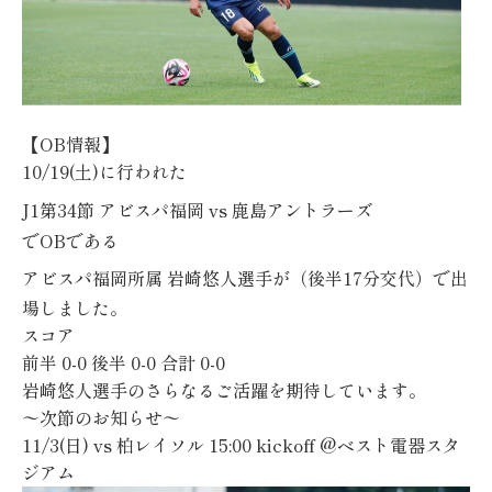
【
OB
情報】
10/19(土)
に行われた
J1
第34節
アビスパ福岡
vs 鹿島アントラーズ
で
OB
である
アビスパ福岡所属
岩崎悠人選手
が（後半17分交代）で出
場しました。
スコア
前半
0-0
後半
0-0
合計
0-0
岩崎悠人選手のさらなるご活躍を期待しています。
〜次節のお知らせ〜
11/3(日) vs 柏レイソル 15:00 kickoff @ベスト電器スタ
ジアム