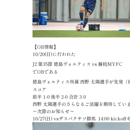
【
OB
情報】
10
/20(日)
に行われた
J2
第35節
徳島ヴォルティス
vs 藤枝MYFC
で
OB
である
徳島ヴォルティス所属
西野 太陽
選手
が先発（
スコア
前半
1-0
後半
2-0
合計
3-0
西野 太陽
選手のさらなるご活躍を期待してい
〜次節のお知らせ〜
10/27(日) vsザスパクサツ群馬 14:00 kicko