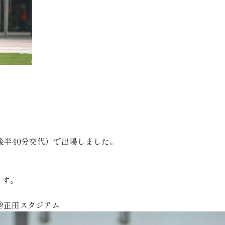
後半40分交代）で出場しました。
ます。
ff @正田スタジアム