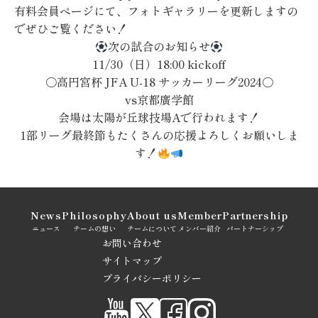
有料会員ページにて、フォトギャラリーを更新しますの
でぜひご覧ください！
次の試合のお知らせ
11/30（日）18:00 kickoff
〇高円宮杯 JFA U-18 サッカーリーグ2024〇
vs京都廣学館
会場は太陽が丘球技場Aで行われます！
1部リーグ最終節もたくさんの応援よろしくお願いしま
す！
News
Philosophy
About us
Member
Partnership
ニュース
チームの想い
チームについて
メンバー紹介
パートナーシップ
お問い合わせ
サイトマップ
プライバシーポリシー