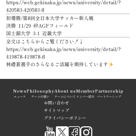
https://web.gekisaka.jp/news/university/detail/?
420583-420583-fl
初優勝/第8回全日本大学サッカー新人戦
決勝 11/29 @AGFフィールド
国士舘大学 3-1 近畿大学
全文はこちらからご覧ください！↓
https://web.gekisaka.jp/news/university/detail/?
419878-419878-fl
林禮蒼選手のさらなるご活躍を期待しています
News
Philosophy
About us
Member
Partnership
ニュース
チームの想い
チームについて
メンバー紹介
パートナーシップ
お問い合わせ
サイトマップ
プライバシーポリシー