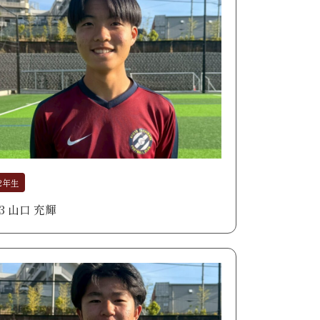
2年生
03 山口 充輝