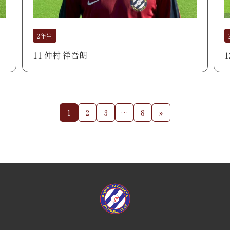
2年生
11 仲村 祥吾朗
1
2
3
…
8
»