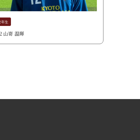
2年生
12 山嵜 温暉