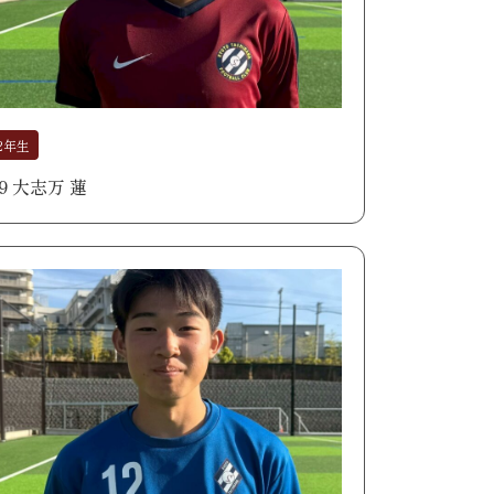
2年生
09 大志万 蓮