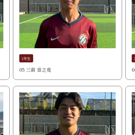
2年生
05 三前 音之亮